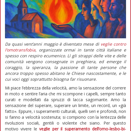
Da quasi vent’anni maggio è diventato mese di
veglie contro
l’omotransfobia
, organizzate ormai in tante città italiane e
spesso con respiro ecumenico. Lì gli strappi delle vite e delle
comunità vengono consegnate in preghiera, ed emerge il
coraggio, la speranza, la passione di tante persone che
ancora troppo spesso abitano le Chiese nascostamente, e le
cui voci oggi soprattutto bisogna far risuonare.
Mi piace l’ebbrezza della velocità, amo la sensazione del correre
in moto e sentire l’aria che mi scompone i capelli, sempre tanto
curati e modellati da spruzzi di lacca sagomante. Amo la
sensazione del superare, superare un limite, un record, un «già
fatto». Eppure, i superamenti culturali, quelli seri e profondi, non
si fanno a velocità sostenuta; si compiono con la lentezza delle
rivoluzioni sociali, gentili o violente che siano. Per questo
motivo vivere le
veglie per il superamento dell’omo-lesbo-bi-