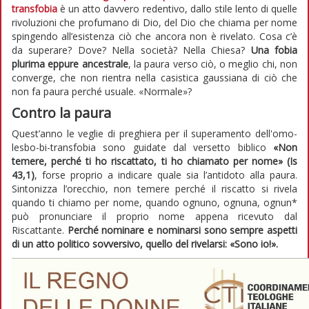
transfobia
è un atto davvero redentivo, dallo stile lento di quelle
rivoluzioni che profumano di Dio, del Dio che chiama per nome
spingendo all’esistenza ciò che ancora non è rivelato. Cosa c’è
da superare? Dove? Nella società? Nella Chiesa?
Una fobia
plurima eppure ancestrale
, la paura verso ciò, o meglio chi, non
converge, che non rientra nella casistica gaussiana di ciò che
non fa paura perché usuale. «Normale»?
Contro la paura
Quest’anno le veglie di preghiera per il superamento dell'omo-
lesbo-bi-transfobia sono guidate dal versetto biblico
«Non
temere, perché ti ho riscattato, ti ho chiamato per nome» (Is
43,1)
, forse proprio a indicare quale sia l’antidoto alla paura.
Sintonizza l’orecchio, non temere perché il riscatto si rivela
quando ti chiamo per nome, quando ognuno, ognuna, ognun*
può pronunciare il proprio nome appena ricevuto dal
Riscattante.
Perché nominare e nominarsi sono sempre aspetti
di un atto politico sovversivo, quello del rivelarsi:
«
Sono io!»
.