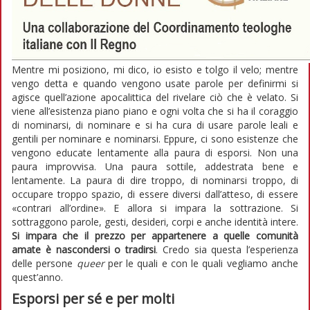
Mentre mi posiziono, mi dico, io esisto e tolgo il velo; mentre
vengo detta e quando vengono usate parole per definirmi si
agisce quell’azione apocalittica del rivelare ciò che è velato. Si
viene all’esistenza piano piano e ogni volta che si ha il coraggio
di nominarsi, di nominare e si ha cura di usare parole leali e
gentili per nominare e nominarsi. Eppure, ci sono esistenze che
vengono educate lentamente alla paura di esporsi. Non una
paura improvvisa. Una paura sottile, addestrata bene e
lentamente. La paura di dire troppo, di nominarsi troppo, di
occupare troppo spazio, di essere diversi dall’atteso, di essere
«contrari all’ordine». E allora si impara la sottrazione. Si
sottraggono parole, gesti, desideri, corpi e anche identità intere.
Si impara che il prezzo per appartenere a quelle comunità
amate è nascondersi o tradirsi
. Credo sia questa l’esperienza
delle persone
queer
per le quali e con le quali vegliamo anche
quest’anno.
Esporsi per sé e per molti