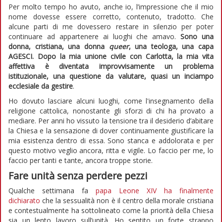
Per molto tempo ho avuto, anche io, l’impressione che il mio
nome dovesse essere corretto, contenuto, tradotto. Che
alcune parti di me dovessero restare in silenzio per poter
continuare ad appartenere ai luoghi che amavo.
Sono una
donna, cristiana, una donna
queer
, una teologa, una capa
AGESCI. Dopo la mia unione civile con Carlotta, la mia vita
affettiva è diventata improvvisamente un problema
istituzionale, una questione da valutare, quasi un inciampo
ecclesiale da gestire
.
Ho dovuto lasciare alcuni luoghi, come l'insegnamento della
religione cattolica, nonostante gli sforzi di chi ha provato a
mediare. Per anni ho vissuto la tensione tra il desiderio d’abitare
la Chiesa e la sensazione di dover continuamente giustificare la
mia esistenza dentro di essa. Sono stanca e addolorata e per
questo motivo veglio ancora, ritta e vigile. Lo faccio per me, lo
faccio per tanti e tante, ancora troppe storie.
Fare unità senza perdere pezzi
Qualche settimana fa
papa Leone XIV ha finalmente
dichiarato
che la sessualità non è il centro della morale cristiana
e contestualmente ha sottolineato come la priorità della Chiesa
sia un lento lavoro sull’unità. Ho sentito un forte strappo