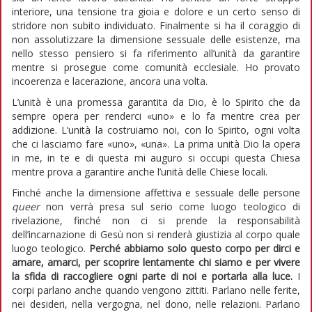
interiore, una tensione tra gioia e dolore e un certo senso di
stridore non subito individuato. Finalmente si ha il coraggio di
non assolutizzare la dimensione sessuale delle esistenze, ma
nello stesso pensiero si fa riferimento all’unità da garantire
mentre si prosegue come comunità ecclesiale. Ho provato
incoerenza e lacerazione, ancora una volta.
L’unità è una promessa garantita da Dio, è lo Spirito che da
sempre opera per renderci «uno» e lo fa mentre crea per
addizione. L’unità la costruiamo noi, con lo Spirito, ogni volta
che ci lasciamo fare «uno», «una». La prima unità Dio la opera
in me, in te e di questa mi auguro si occupi questa Chiesa
mentre prova a garantire anche l’unità delle Chiese locali.
Finché anche la dimensione affettiva e sessuale delle persone
queer
non verrà presa sul serio come luogo teologico di
rivelazione, finché non ci si prende la responsabilità
dell’incarnazione di Gesù non si renderà giustizia al corpo quale
luogo teologico.
Perché abbiamo solo questo corpo per dirci e
amare, amarci, per scoprire lentamente chi siamo e per vivere
la sfida di raccogliere ogni parte di noi e portarla alla luce.
I
corpi parlano anche quando vengono zittiti. Parlano nelle ferite,
nei desideri, nella vergogna, nel dono, nelle relazioni. Parlano