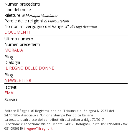
Numeri precedenti
Libri del mese
Riletture
di Mariapia Veladiano
Parole delle religioni
di Piero Stefani
"Io non mi vergogno del Vangelo"
di Luigi Accattoli
DOCUMENTI
Ultimo numero
Numeri precedenti
MORALIA
Blog
Dialoghi
IL REGNO DELLE DONNE
Blog
NEWSLETTER
Iscriviti
EMAIL
Scrivici
Editore
Il Regno srl
Registrazione del Tribunale di Bologna N. 2237 del
24.10.1957 Associato all’Unione Stampa Periodica Italiana
La testata usufruisce dei contributi diretti editoria d.lgs 70/2017
Direzione e redazione Via del Monte 5 40126 Bologna (Bo) tel 051 0956100 - fax
051 0956310
ilregno@ilregno.it