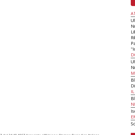
A
U
N
Li
Ri
Pa
"I
D
U
N
M
B
Di
I
B
N
Is
E
Sc