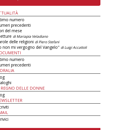
TTUALITÀ
ltimo numero
umeri precedenti
bri del mese
letture
di Mariapia Veladiano
role delle religioni
di Piero Stefani
o non mi vergogno del Vangelo"
di Luigi Accattoli
OCUMENTI
ltimo numero
umeri precedenti
ORALIA
log
aloghi
L REGNO DELLE DONNE
log
EWSLETTER
criviti
MAIL
rivici