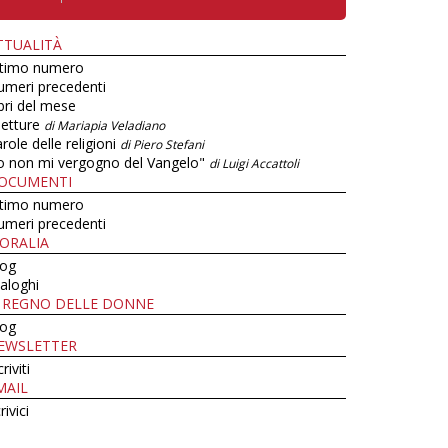
TTUALITÀ
ltimo numero
umeri precedenti
bri del mese
letture
di Mariapia Veladiano
role delle religioni
di Piero Stefani
o non mi vergogno del Vangelo"
di Luigi Accattoli
OCUMENTI
ltimo numero
umeri precedenti
ORALIA
log
aloghi
L REGNO DELLE DONNE
log
EWSLETTER
criviti
MAIL
rivici