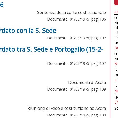
46
A
Sentenza della corte costituzionale
U
Documento, 01/03/1975, pag. 106
N
Li
rdato con la S. Sede
Ri
Documento, 01/03/1975, pag. 107
Pa
"I
rdato tra S. Sede e Portogallo (15-2-
D
U
N
Documento, 01/03/1975, pag. 107
M
B
Di
I
Documenti di Accra
B
Documento, 01/03/1975, pag. 109
N
Is
E
Riunione di Fede e costituzione ad Accra
Sc
Documento, 01/03/1975, pag. 109