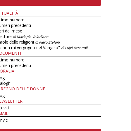
TTUALITÀ
ltimo numero
umeri precedenti
bri del mese
letture
di Mariapia Veladiano
role delle religioni
di Piero Stefani
o non mi vergogno del Vangelo"
di Luigi Accattoli
OCUMENTI
ltimo numero
umeri precedenti
ORALIA
log
aloghi
L REGNO DELLE DONNE
log
EWSLETTER
criviti
MAIL
rivici