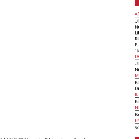
A
U
N
Li
Ri
Pa
"I
D
U
N
M
B
Di
I
B
N
Is
E
Sc