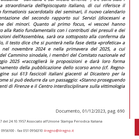
traordinaria dell’episcopato italiano, di cui riferisce il
o formationis sacerdotalis
dei seminari, il nuovo calendario
sentazione del secondo rapporto sui Servizi (diocesani e
ione dei minori. Quanto al primo focus,
«i vescovi hanno
o alla
Ratio fundamentalis
con i contributi dei presuli e dei
azioni dell’Assemblea, sarà ora sottoposto alla conferma da
, il testo dice che si punterà nella fase detta «profetica» a
e» nel novembre 2024 e nella primavera del 2025, a cui
ni del Cammino sinodale, i membri del Comitato nazionale ed
aggio 2025
«raccoglierà le proposizioni e darà loro forma
ornamento della pubblicazione dello scorso anno (cf.
Regno-
ne sui 613 fascicoli italiani giacenti al Dicastero per la
 come si può dedurre da un passaggio: «
Stanno proseguendo
enti di Firenze e il Centro interdisciplinare sulla vittimologia
Documento, 01/12/2023, pag. 690
 del 24.10.1957 Associato all’Unione Stampa Periodica Italiana
1 0956100 - fax 051 0956310
ilregno@ilregno.it