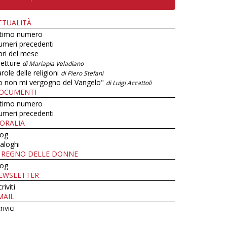
TTUALITÀ
ltimo numero
umeri precedenti
bri del mese
letture
di Mariapia Veladiano
role delle religioni
di Piero Stefani
o non mi vergogno del Vangelo"
di Luigi Accattoli
OCUMENTI
ltimo numero
umeri precedenti
ORALIA
log
aloghi
L REGNO DELLE DONNE
log
EWSLETTER
criviti
MAIL
rivici