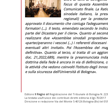
focus
di questa Assemblea s
Comunicato finale
. La
Rati
sinodale italiano, la pre
regionali) per la protez
approvato il documento che coniuga l’adeguament
formatori (…). Il testo, emendato secondo le indic
parte del Dicastero per il clero»
. Quanto al secondo
realizzare due «Assemblee sinodali propositiv
«
parteciperanno i vescovi (…) i referenti diocesa
eventuali altri invitati
». Poi l’Assemblea del m
definitiva
». Quanto al terzo, si tratta di un aggi
doc.
21,2022,689), mentre la preannunciata indagi
dottrina della fede è ancora in via di definizione,
le
attività che vedono coinvolti l’Istituto degli Innoc
e sulla sicurezza dell’Università di Bologna»
.
Editore
Il Regno srl
Registrazione del Tribunale di Bologna N. 2237
La testata usufruisce dei contributi diretti editoria d.lgs 70/2017
Direzione e redazione Via del Monte 5 40126 Bologna (Bo) tel 05