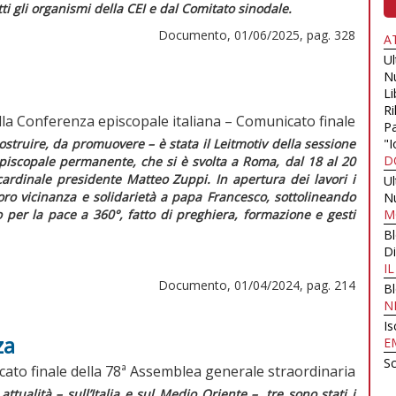
i gli organismi della CEI e dal Comitato sinodale.
Documento, 01/06/2025, pag. 328
A
U
N
Li
Ri
la Conferenza episcopale italiana – Comunicato finale
Pa
ostruire, da promuovere – è stata il
Leitmotiv
della sessione
"I
D
episcopale permanente, che si è svolta a Roma, dal 18 al 20
cardinale presidente Matteo Zuppi. In apertura dei lavori i
U
oro vicinanza e solidarietà a papa Francesco, sottolineando
N
 per la pace a 360°, fatto di preghiera, formazione e gesti
M
B
Di
I
Documento, 01/04/2024, pag. 214
B
N
Is
za
E
Sc
cato finale della 78ª Assemblea generale straordinaria
attualità – sull’Italia e sul Medio Oriente –, tre sono stati i