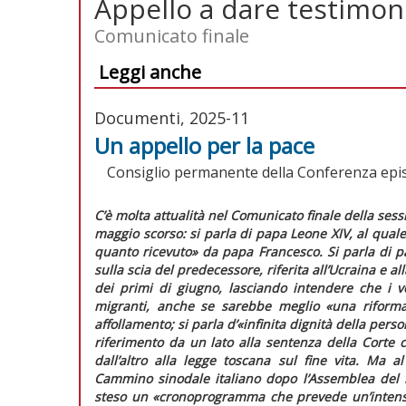
Appello a dare testimo
Comunicato finale
Leggi anche
Documenti, 2025-11
Un appello per la pace
Consiglio permanente della Conferenza epis
C’è molta attualità nel
Comunicato finale
della sess
maggio scorso: si parla di papa Leone XIV, al qual
quanto ricevuto»
da papa Francesco. Si parla di 
sulla scia del predecessore, riferita all’Ucraina e a
dei primi di giugno, lasciando intendere che i v
migranti, anche se sarebbe meglio
«una riforma
affollamento; si parla d’
«infinita dignità della per
riferimento da un lato alla sentenza della Corte 
dall’altro alla legge toscana sul fine vita. Ma a
Cammino sinodale italiano dopo l’Assemblea del 
steso un
«cronoprogramma che prevede un’intensa 