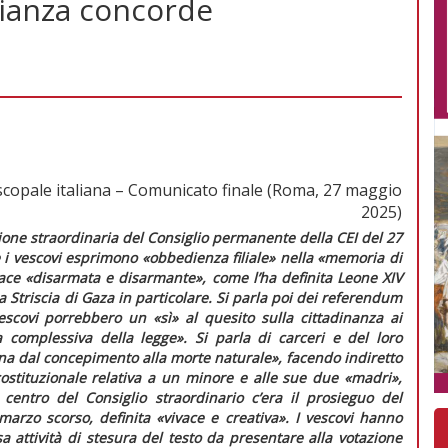
nianza concorde
copale italiana – Comunicato finale (Roma, 27 maggio
2025)
ione straordinaria del Consiglio permanente della CEI del 27
e i vescovi esprimono
«obbedienza filiale»
nella
«memoria di
pace
«disarmata e disarmante»
, come l’ha definita Leone XIV
lla Striscia di Gaza in particolare. Si parla poi dei referendum
escovi porrebbero un «sì» al quesito sulla cittadinanza ai
 complessiva della legge».
Si parla di carceri e del loro
sona dal concepimento alla morte naturale»,
facendo indiretto
costituzionale relativa a un minore e alle sue due «madri»,
l centro del Consiglio straordinario c’era il prosieguo del
marzo scorso, definita
«vivace e creativa».
I vescovi hanno
attività di stesura del testo da presentare alla votazione