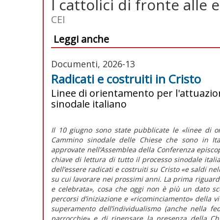
I cattolici di fronte alle 
CEI
Leggi anche
Documenti, 2026-13
Radicati e costruiti in Cristo
Linee di orientamento per l'attuazi
sinodale italiano
Il 10 giugno sono state pubblicate le
«linee di o
Cammino sinodale delle Chiese che sono in Ita
approvate nell’Assemblea della Conferenza episcop
chiave di lettura di tutto il processo sinodale ita
dell’essere radicati e costruiti su Cristo «e saldi n
su cui lavorare nei prossimi anni. La prima riguard
e celebrata»,
cosa che oggi non è più un dato scon
percorsi d’iniziazione e «ricominciamento» della vi
superamento dell’individualismo (anche nella fed
parrocchie»
e di ripensare la presenza della Chie