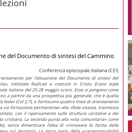
elezioni
one del Documento di sintesi del Cammino
Conferenza episcopale italiana (CEI)
rientamento per l’attuazione del Documento di sintesi del
lia»
, intitolate
Radicati e costruiti in Cristo.
Erano state
ale italiana del 25-28 maggio scorsi. Esse si pongono come
liano a partire da una prospettiva più generale, che è quella
ella fede» (Col 2,7), e forniscono quattro linee di orientamento
a
«la formazione permanente»
alla
«fede vissuta, trasmessa
tato, con il ripensamento sulle strutture caritative e dei
ta cristiana. La seconda punta alla
«vita comunitaria»
come
e), senza dimenticare l’idea di
«rinnovare la forma delle
sa sul territorio. La terza parla della
«corresponsabilità