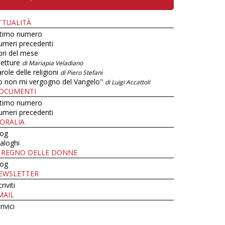
TTUALITÀ
ltimo numero
umeri precedenti
bri del mese
letture
di Mariapia Veladiano
role delle religioni
di Piero Stefani
o non mi vergogno del Vangelo"
di Luigi Accattoli
OCUMENTI
ltimo numero
umeri precedenti
ORALIA
log
aloghi
L REGNO DELLE DONNE
log
EWSLETTER
criviti
MAIL
rivici