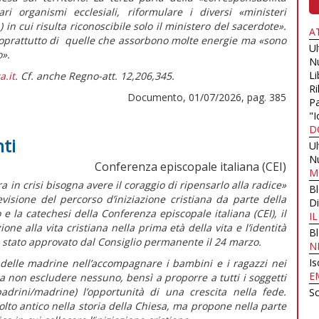
ari organismi ecclesiali, riformulare i diversi
«ministeri
 in cui risulta riconoscibile solo il ministero del sacerdote».
A
 soprattutto di quelle che assorbono molte energie ma
«sono
U
o».
N
Li
a.it
. Cf. anche Regno-att. 12,206,345.
Ri
Documento, 01/07/2026, pag. 385
Pa
"I
D
ti
U
N
Conferenza episcopale italiana (CEI)
M
n crisi bisogna avere il coraggio di ripensarlo alla radice»
B
visione del percorso d’iniziazione cristiana da parte della
Di
e la catechesi della Conferenza episcopale italiana (CEI), il
I
zione alla vita cristiana nella prima età della vita e l’identità
B
 stato approvato dal Consiglio permanente il 24 marzo.
N
Is
 e delle madrine nell’accompagnare i bambini e i ragazzi nei
E
a non escludere nessuno, bensì a proporre a tutti i soggetti
 padrini/madrine) l’opportunità di una crescita nella fede.
Sc
olto antico nella storia della Chiesa, ma propone nella parte