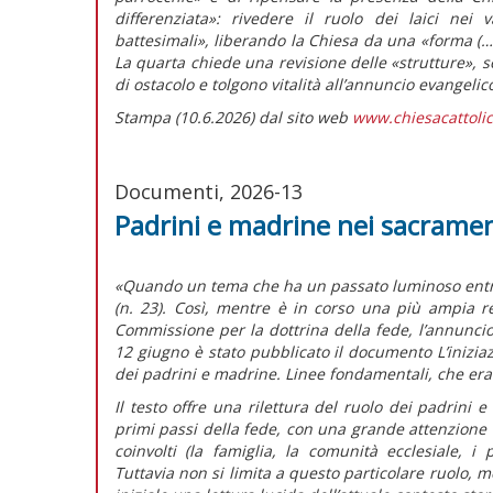
differenziata»
: rivedere il ruolo dei laici nei v
battesimali»,
liberando la Chiesa da una
«forma (…)
La quarta chiede una revisione delle «strutture»,
di ostacolo e tolgono vitalità all’annuncio evangelic
Stampa (10.6.2026) dal sito web
www.chiesacattolic
Documenti, 2026-13
Padrini e madrine nei sacramen
«Quando un tema che ha un passato luminoso entra i
(n. 23). Così, mentre è in corso una più ampia re
Commissione per la dottrina della fede, l’annuncio 
12 giugno è stato pubblicato il documento
L’inizia
dei padrini e madrine. Linee fondamentali,
che era
Il testo offre una rilettura del ruolo dei padrini
primi passi della fede, con una grande attenzione 
coinvolti (la famiglia, la comunità ecclesiale, i
Tuttavia non si limita a questo particolare ruolo, m