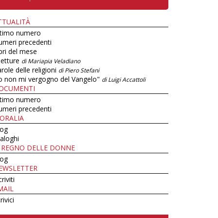
TTUALITÀ
ltimo numero
umeri precedenti
bri del mese
letture
di Mariapia Veladiano
role delle religioni
di Piero Stefani
o non mi vergogno del Vangelo"
di Luigi Accattoli
OCUMENTI
ltimo numero
umeri precedenti
ORALIA
log
aloghi
L REGNO DELLE DONNE
log
EWSLETTER
criviti
MAIL
rivici