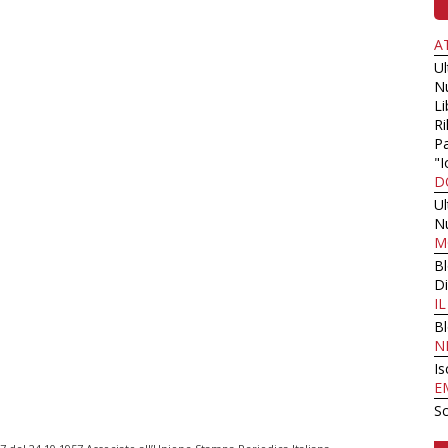
A
U
N
Li
Ri
Pa
"I
D
U
N
M
B
Di
I
B
N
Is
E
Sc