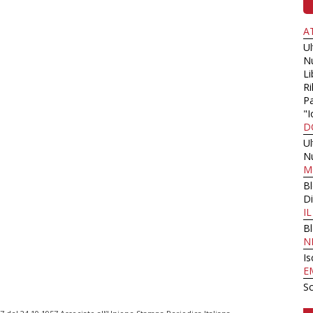
A
U
N
Li
Ri
Pa
"I
D
U
N
M
B
Di
I
B
N
Is
E
Sc