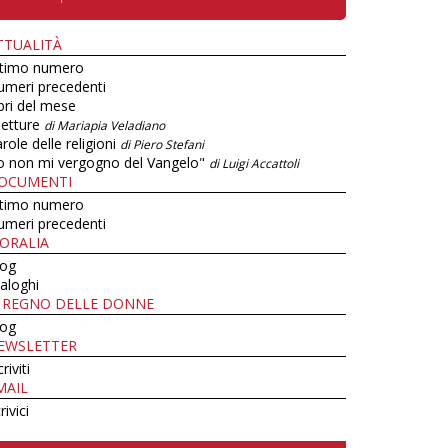
TTUALITÀ
ltimo numero
umeri precedenti
bri del mese
letture
di Mariapia Veladiano
role delle religioni
di Piero Stefani
o non mi vergogno del Vangelo"
di Luigi Accattoli
OCUMENTI
ltimo numero
umeri precedenti
ORALIA
log
aloghi
L REGNO DELLE DONNE
log
EWSLETTER
criviti
MAIL
rivici