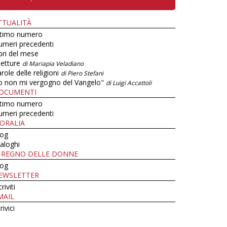
TTUALITÀ
ltimo numero
umeri precedenti
bri del mese
letture
di Mariapia Veladiano
role delle religioni
di Piero Stefani
o non mi vergogno del Vangelo"
di Luigi Accattoli
OCUMENTI
ltimo numero
umeri precedenti
ORALIA
log
aloghi
L REGNO DELLE DONNE
log
EWSLETTER
criviti
MAIL
rivici