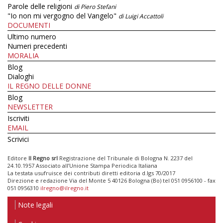
Parole delle religioni
di Piero Stefani
"Io non mi vergogno del Vangelo"
di Luigi Accattoli
DOCUMENTI
Ultimo numero
Numeri precedenti
MORALIA
Blog
Dialoghi
IL REGNO DELLE DONNE
Blog
NEWSLETTER
Iscriviti
EMAIL
Scrivici
Editore
Il Regno srl
Registrazione del Tribunale di Bologna N. 2237 del
24.10.1957 Associato all’Unione Stampa Periodica Italiana
La testata usufruisce dei contributi diretti editoria d.lgs 70/2017
Direzione e redazione Via del Monte 5 40126 Bologna (Bo) tel 051 0956100 - fax
051 0956310
ilregno@ilregno.it
Note legali