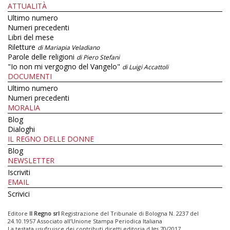
ATTUALITÀ
Ultimo numero
Numeri precedenti
Libri del mese
Riletture
di Mariapia Veladiano
Parole delle religioni
di Piero Stefani
"Io non mi vergogno del Vangelo"
di Luigi Accattoli
DOCUMENTI
Ultimo numero
Numeri precedenti
MORALIA
Blog
Dialoghi
IL REGNO DELLE DONNE
Blog
NEWSLETTER
Iscriviti
EMAIL
Scrivici
Editore
Il Regno srl
Registrazione del Tribunale di Bologna N. 2237 del
24.10.1957 Associato all’Unione Stampa Periodica Italiana
La testata usufruisce dei contributi diretti editoria d.lgs 70/2017