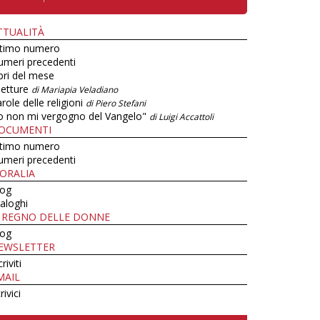
TTUALITÀ
ltimo numero
umeri precedenti
bri del mese
letture
di Mariapia Veladiano
role delle religioni
di Piero Stefani
o non mi vergogno del Vangelo"
di Luigi Accattoli
OCUMENTI
ltimo numero
umeri precedenti
ORALIA
log
aloghi
L REGNO DELLE DONNE
log
EWSLETTER
criviti
MAIL
rivici