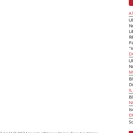
A
U
N
Li
Ri
Pa
"I
D
U
N
M
B
Di
I
B
N
Is
E
Sc