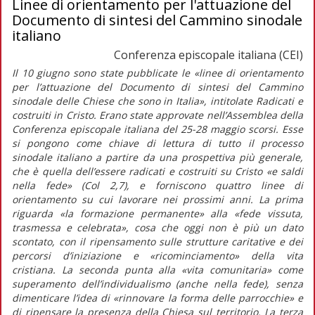
Linee di orientamento per l'attuazione del
Documento di sintesi del Cammino sinodale
italiano
Conferenza episcopale italiana (CEI)
Il 10 giugno sono state pubblicate le
«linee di orientamento
per l’attuazione del Documento di sintesi del Cammino
sinodale delle Chiese che sono in Italia»
, intitolate
Radicati e
costruiti in Cristo.
Erano state approvate nell’Assemblea della
Conferenza episcopale italiana del 25-28 maggio scorsi. Esse
si pongono come chiave di lettura di tutto il processo
sinodale italiano a partire da una prospettiva più generale,
che è quella dell’essere radicati e costruiti su Cristo «e saldi
nella fede» (Col 2,7), e forniscono quattro linee di
orientamento su cui lavorare nei prossimi anni. La prima
riguarda
«la formazione permanente»
alla
«fede vissuta,
trasmessa e celebrata»,
cosa che oggi non è più un dato
scontato, con il ripensamento sulle strutture caritative e dei
percorsi d’iniziazione e «ricominciamento» della vita
cristiana. La seconda punta alla
«vita comunitaria»
come
superamento dell’individualismo (anche nella fede), senza
dimenticare l’idea di
«rinnovare la forma delle parrocchie»
e
di ripensare la presenza della Chiesa sul territorio. La terza