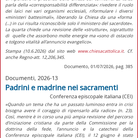
parla della
«corresponsabilità differenziata»
: rivedere il ruolo
dei laici nei vari organismi ecclesiali, riformulare i diversi
«ministeri battesimali»,
liberando la Chiesa da una
«forma
(…) in cui risulta riconoscibile solo il ministero del sacerdote».
La quarta chiede una revisione delle «strutture», soprattutto
di quelle che assorbono molte energie ma
«sono di ostacolo
e tolgono vitalità all’annuncio evangelico».
Stampa (10.6.2026) dal sito web
www.chiesacattolica.it
. Cf.
anche Regno-att. 12,206,345.
Documento, 01/07/2026, pag. 385
Documenti, 2026-13
Padrini e madrine nei sacramenti
Conferenza episcopale italiana (CEI)
«Quando un tema che ha un passato luminoso entra in crisi
bisogna avere il coraggio di ripensarlo alla radice»
(n. 23).
Così, mentre è in corso una più ampia revisione del percorso
d’iniziazione cristiana da parte della Commissione per la
dottrina della fede, l’annuncio e la catechesi della
Conferenza episcopale italiana (CEI), il 12 giugno è stato