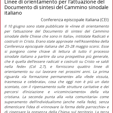
Linee di orientamento per l'attuazione del
Documento di sintesi del Cammino sinodale
italiano
Conferenza episcopale italiana (CEI)
Il 10 giugno sono state pubblicate le
«linee di orientamento
per l’attuazione del Documento di sintesi del Cammino
sinodale delle Chiese che sono in Italia»
, intitolate
Radicati e
costruiti in Cristo.
Erano state approvate nell’Assemblea della
Conferenza episcopale italiana del 25-28 maggio scorsi. Esse
si pongono come chiave di lettura di tutto il processo
sinodale italiano a partire da una prospettiva più generale,
che è quella dell’essere radicati e costruiti su Cristo «e saldi
nella fede» (Col 2,7), e forniscono quattro linee di
orientamento su cui lavorare nei prossimi anni. La prima
riguarda
«la formazione permanente»
alla
«fede vissuta,
trasmessa e celebrata»,
cosa che oggi non è più un dato
scontato, con il ripensamento sulle strutture caritative e dei
percorsi d’iniziazione e «ricominciamento» della vita
cristiana. La seconda punta alla
«vita comunitaria»
come
superamento dell’individualismo (anche nella fede), senza
dimenticare l’idea di
«rinnovare la forma delle parrocchie»
e
di ripensare la presenza della Chiesa sul territorio. La terza