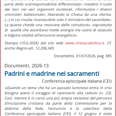
parla della
«corresponsabilità differenziata»
: rivedere il ruolo
dei laici nei vari organismi ecclesiali, riformulare i diversi
«ministeri battesimali»,
liberando la Chiesa da una
«forma
(…) in cui risulta riconoscibile solo il ministero del sacerdote».
La quarta chiede una revisione delle «strutture», soprattutto
di quelle che assorbono molte energie ma
«sono di ostacolo
e tolgono vitalità all’annuncio evangelico».
Stampa (10.6.2026) dal sito web
www.chiesacattolica.it
. Cf.
anche Regno-att. 12,206,345.
Documento, 01/07/2026, pag. 385
Documenti, 2026-13
Padrini e madrine nei sacramenti
Conferenza episcopale italiana (CEI)
«Quando un tema che ha un passato luminoso entra in crisi
bisogna avere il coraggio di ripensarlo alla radice»
(n. 23).
Così, mentre è in corso una più ampia revisione del percorso
d’iniziazione cristiana da parte della Commissione per la
dottrina della fede, l’annuncio e la catechesi della
Conferenza episcopale italiana (CEI), il 12 giugno è stato