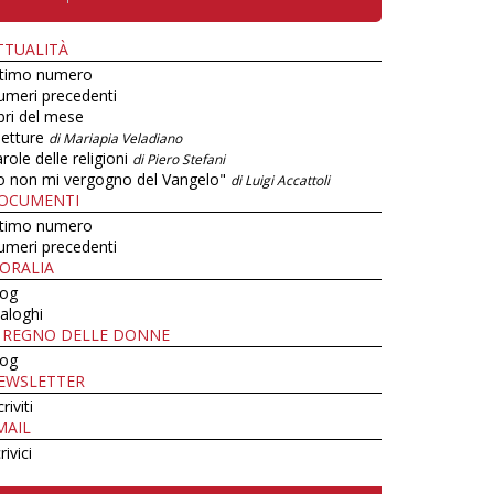
TTUALITÀ
ltimo numero
umeri precedenti
bri del mese
letture
di Mariapia Veladiano
role delle religioni
di Piero Stefani
o non mi vergogno del Vangelo"
di Luigi Accattoli
OCUMENTI
ltimo numero
umeri precedenti
ORALIA
log
aloghi
L REGNO DELLE DONNE
log
EWSLETTER
criviti
MAIL
rivici