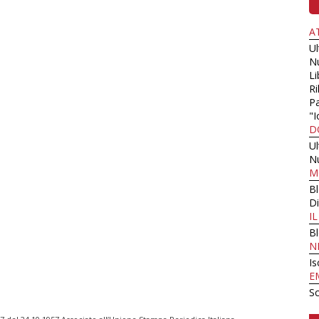
A
U
N
Li
Ri
Pa
"I
D
U
N
M
B
Di
I
B
N
Is
E
Sc