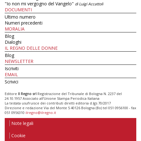
"Io non mi vergogno del Vangelo"
di Luigi Accattoli
DOCUMENTI
Ultimo numero
Numeri precedenti
MORALIA
Blog
Dialoghi
IL REGNO DELLE DONNE
Blog
NEWSLETTER
Iscriviti
EMAIL
Scrivici
Editore
Il Regno srl
Registrazione del Tribunale di Bologna N. 2237 del
24.10.1957 Associato all’Unione Stampa Periodica Italiana
La testata usufruisce dei contributi diretti editoria d.lgs 70/2017
Direzione e redazione Via del Monte 5 40126 Bologna (Bo) tel 051 0956100 - fax
051 0956310
ilregno@ilregno.it
Note legali
Cookie