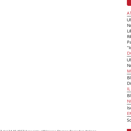
A
U
N
Li
Ri
Pa
"I
D
U
N
M
B
Di
I
B
N
Is
E
Sc