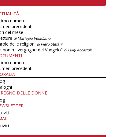
TTUALITÀ
ltimo numero
umeri precedenti
bri del mese
letture
di Mariapia Veladiano
role delle religioni
di Piero Stefani
o non mi vergogno del Vangelo"
di Luigi Accattoli
OCUMENTI
ltimo numero
umeri precedenti
ORALIA
log
aloghi
L REGNO DELLE DONNE
log
EWSLETTER
criviti
MAIL
rivici