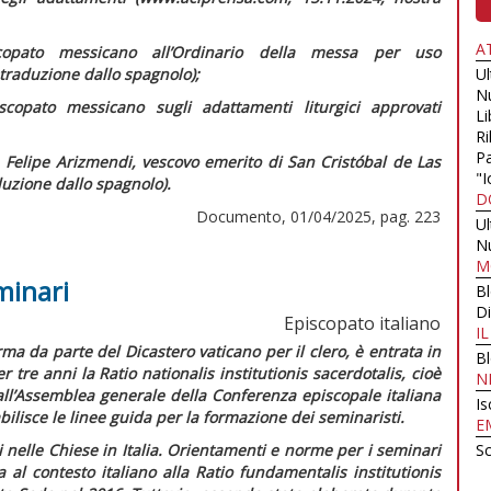
A
scopato messicano all’Ordinario della messa per uso
traduzione dallo spagnolo);
U
N
scopato messicano sugli adattamenti liturgici approvati
Li
Ri
Pa
 Felipe Arizmendi, vescovo emerito di San Cristóbal de Las
"I
uzione dallo spagnolo).
D
Documento, 01/04/2025, pag. 223
U
N
M
minari
B
Di
Episcopato italiano
I
ma da parte del Dicastero vaticano per il clero, è entrata in
B
er tre anni la
Ratio nationalis institutionis sacerdotalis,
cioè
N
ll’Assemblea generale della Conferenza episcopale italiana
Is
ilisce le linee guida per la formazione dei seminaristi.
E
nelle Chiese in Italia.
Orientamenti e norme per i seminari
Sc
 al contesto italiano alla
Ratio fundamentalis institutionis