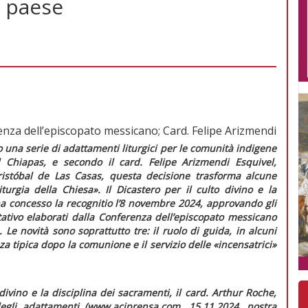
l paese
renza dell’episcopato messicano; Card. Felipe Arizmendi
una serie di adattamenti liturgici per le comunità indigene
 Chiapas, e secondo il card. Felipe Arizmendi Esquivel,
istóbal de Las Casas, questa decisione trasforma alcune
liturgia della Chiesa»
. Il Dicastero per il culto divino e la
ha concesso la
recognitio
l’8 novembre 2024, approvando gli
ativo
elaborati dalla Conferenza dell’episcopato messicano
. Le novità sono soprattutto tre: il ruolo di guida, in alcuni
a tipica dopo la comunione e il servizio delle «incensatrici»
 divino e la disciplina dei sacramenti, il card. Arthur Roche,
gli adattamenti (www.aciprensa.com, 15.11.2024, nostra