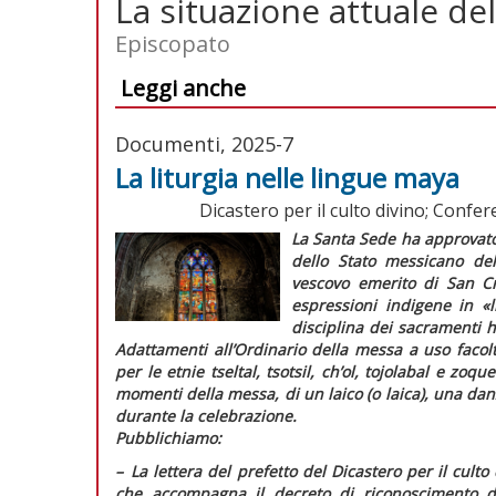
La situazione attuale de
Episcopato
Leggi anche
Documenti, 2025-7
La liturgia nelle lingue maya
Dicastero per il culto divino; Confe
La Santa Sede ha approvato 
dello Stato messicano del
vescovo emerito di San Cr
espressioni indigene in
«
disciplina dei sacramenti 
Adattamenti all’Ordinario della messa a uso facolt
per le etnie
tseltal, tsotsil, ch’ol, tojolabal
e
zoque
momenti della messa, di un laico (o laica), una danz
durante la celebrazione.
Pubblichiamo:
–
L
a lettera del prefetto del Dicastero per il culto
che accompagna il decreto di riconoscimento de