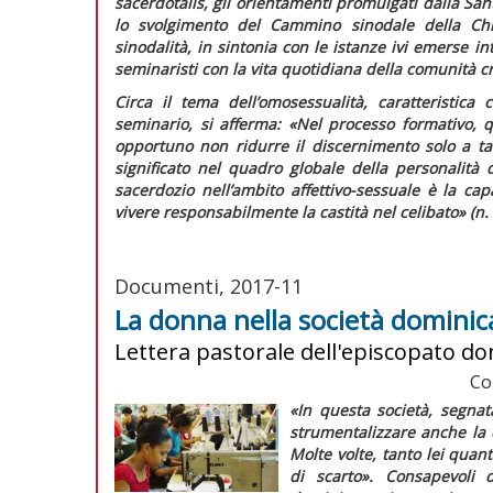
sacerdotalis,
gli orientamenti promulgati dalla San
lo svolgimento del Cammino sinodale della Chie
sinodalità, in sintonia con le istanze ivi emerse 
seminaristi con la vita quotidiana della comunità cr
Circa il tema dell’omosessualità, caratteristic
seminario, si afferma:
«Nel processo formativo, 
opportuno non ridurre il discernimento solo a ta
significato nel quadro globale della personalità
sacerdozio nell’ambito affettivo-sessuale è la ca
vivere responsabilmente la castità nel celibato»
(n. 
Documenti, 2017-11
La donna nella società domini
Lettera pastorale dell'episcopato d
Co
«In questa società, segnat
strumentalizzare anche la
Molte volte, tanto lei quan
di scarto»
. Consapevoli 