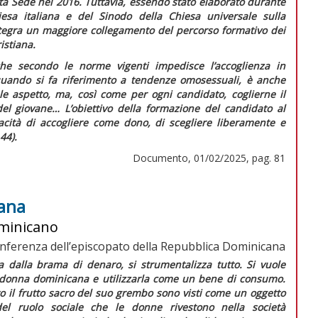
ta Sede nel 2016. Tuttavia, essendo stato elaborato durante
sa italiana e del Sinodo della Chiesa universale sulla
integra un maggiore collegamento del percorso formativo dei
istiana.
a che secondo le norme vigenti impedisce l’accoglienza in
quando si fa riferimento a tendenze omosessuali, è anche
le aspetto, ma, così come per ogni candidato, coglierne il
 del giovane…
L’obiettivo della formazione del candidato al
pacità di accogliere come dono, di scegliere liberamente e
44).
Documento, 01/02/2025, pag. 81
cana
ominicano
nferenza dell’episcopato della Repubblica Dominicana
a dalla brama di denaro, si strumentalizza tutto. Si vuole
 donna dominicana e utilizzarla come un bene di consumo.
to il frutto sacro del suo grembo sono visti come un oggetto
del ruolo sociale che le donne rivestono nella società