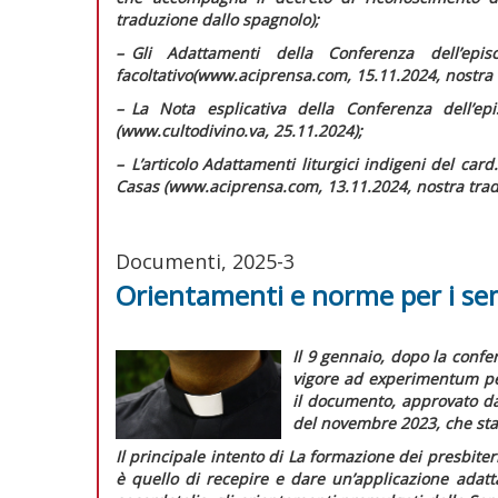
traduzione dallo spagnolo);
–
G
li
Adattamenti della Conferenza dell’epi
facoltativo
(www.aciprensa.com, 15.11.2024, nostra 
–
L
a Nota esplicativa della Conferenza dell’epi
(www.cultodivino.va, 25.11.2024);
–
L
’articolo
Adattamenti liturgici indigeni
del card.
Casas (www.aciprensa.com, 13.11.2024, nostra trad
Documenti, 2025-3
Orientamenti e norme per i se
Il 9 gennaio, dopo la confer
vigore
ad experimentum
p
il documento, approvato da
del novembre 2023, che stab
Il principale intento di
La formazione dei presbiteri 
è quello di recepire e dare un’applicazione adatta