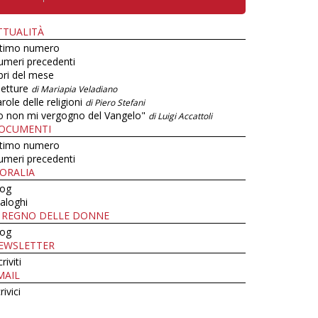
TTUALITÀ
ltimo numero
umeri precedenti
bri del mese
letture
di Mariapia Veladiano
role delle religioni
di Piero Stefani
o non mi vergogno del Vangelo"
di Luigi Accattoli
OCUMENTI
ltimo numero
umeri precedenti
ORALIA
log
aloghi
L REGNO DELLE DONNE
log
EWSLETTER
criviti
MAIL
rivici