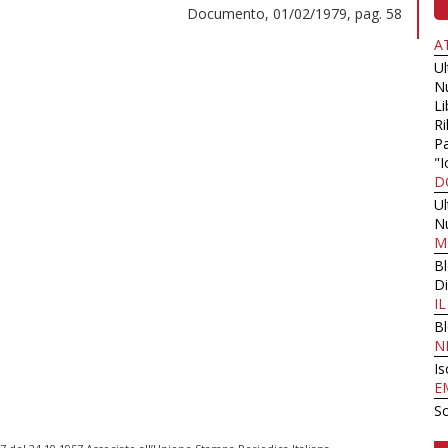
Documento, 01/02/1979, pag. 58
A
U
N
Li
Ri
Pa
"I
D
U
N
M
B
Di
I
B
N
Is
E
Sc