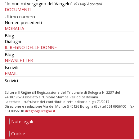
"Io non mi vergogno del Vangelo"
di Luigi Accattoli
DOCUMENTI
Ultimo numero
Numeri precedenti
MORALIA
Blog
Dialoghi
IL REGNO DELLE DONNE
Blog
NEWSLETTER
Iscriviti
EMAIL
Scrivici
Editore
Il Regno srl
Registrazione del Tribunale di Bologna N. 2237 del
24.10.1957 Associato all’Unione Stampa Periodica Italiana
La testata usufruisce dei contributi diretti editoria d.lgs 70/2017
Direzione e redazione Via del Monte 5 40126 Bologna (Bo) tel 051 0956100 - fax
051 0956310
ilregno@ilregno.it
Note legali
Cookie