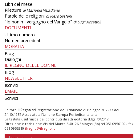
Libri del mese
Riletture
di Mariapia Veladiano
Parole delle religioni
di Piero Stefani
"Io non mi vergogno del Vangelo"
di Luigi Accattoli
DOCUMENTI
Ultimo numero
Numeri precedenti
MORALIA
Blog
Dialoghi
IL REGNO DELLE DONNE
Blog
NEWSLETTER
Iscriviti
EMAIL
Scrivici
Editore
Il Regno srl
Registrazione del Tribunale di Bologna N. 2237 del
24.10.1957 Associato all’Unione Stampa Periodica Italiana
La testata usufruisce dei contributi diretti editoria d.lgs 70/2017
Direzione e redazione Via del Monte 5 40126 Bologna (Bo) tel 051 0956100 - fax
051 0956310
ilregno@ilregno.it