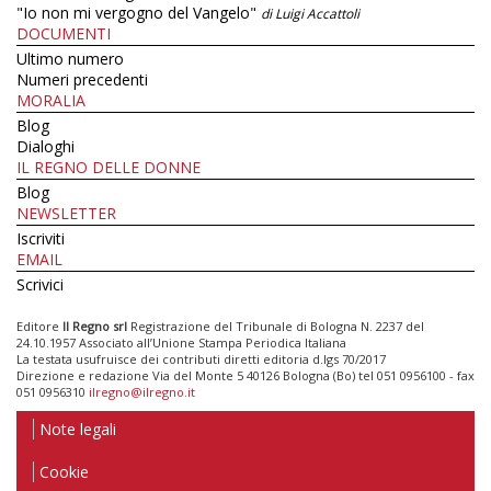
"Io non mi vergogno del Vangelo"
di Luigi Accattoli
DOCUMENTI
Ultimo numero
Numeri precedenti
MORALIA
Blog
Dialoghi
IL REGNO DELLE DONNE
Blog
NEWSLETTER
Iscriviti
EMAIL
Scrivici
Editore
Il Regno srl
Registrazione del Tribunale di Bologna N. 2237 del
24.10.1957 Associato all’Unione Stampa Periodica Italiana
La testata usufruisce dei contributi diretti editoria d.lgs 70/2017
Direzione e redazione Via del Monte 5 40126 Bologna (Bo) tel 051 0956100 - fax
051 0956310
ilregno@ilregno.it
Note legali
Cookie