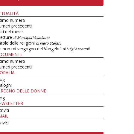
TTUALITÀ
ltimo numero
umeri precedenti
bri del mese
letture
di Mariapia Veladiano
role delle religioni
di Piero Stefani
o non mi vergogno del Vangelo"
di Luigi Accattoli
OCUMENTI
ltimo numero
umeri precedenti
ORALIA
log
aloghi
L REGNO DELLE DONNE
log
EWSLETTER
criviti
MAIL
rivici