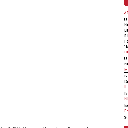
A
U
N
Li
Ri
Pa
"I
D
U
N
M
B
Di
I
B
N
Is
E
Sc