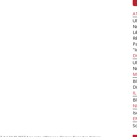
A
U
N
Li
Ri
Pa
"I
D
U
N
M
B
Di
I
B
N
Is
E
Sc