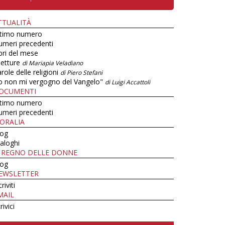
TTUALITÀ
ltimo numero
umeri precedenti
bri del mese
letture
di Mariapia Veladiano
role delle religioni
di Piero Stefani
o non mi vergogno del Vangelo"
di Luigi Accattoli
OCUMENTI
ltimo numero
umeri precedenti
ORALIA
log
aloghi
L REGNO DELLE DONNE
log
EWSLETTER
criviti
MAIL
rivici