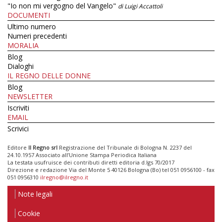
"Io non mi vergogno del Vangelo"
di Luigi Accattoli
DOCUMENTI
Ultimo numero
Numeri precedenti
MORALIA
Blog
Dialoghi
IL REGNO DELLE DONNE
Blog
NEWSLETTER
Iscriviti
EMAIL
Scrivici
Editore
Il Regno srl
Registrazione del Tribunale di Bologna N. 2237 del
24.10.1957 Associato all’Unione Stampa Periodica Italiana
La testata usufruisce dei contributi diretti editoria d.lgs 70/2017
Direzione e redazione Via del Monte 5 40126 Bologna (Bo) tel 051 0956100 - fax
051 0956310
ilregno@ilregno.it
Note legali
Cookie