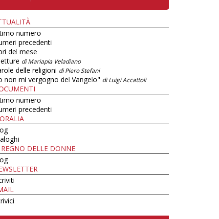
TTUALITÀ
ltimo numero
umeri precedenti
bri del mese
letture
di Mariapia Veladiano
role delle religioni
di Piero Stefani
o non mi vergogno del Vangelo"
di Luigi Accattoli
OCUMENTI
ltimo numero
umeri precedenti
ORALIA
log
aloghi
L REGNO DELLE DONNE
log
EWSLETTER
criviti
MAIL
rivici