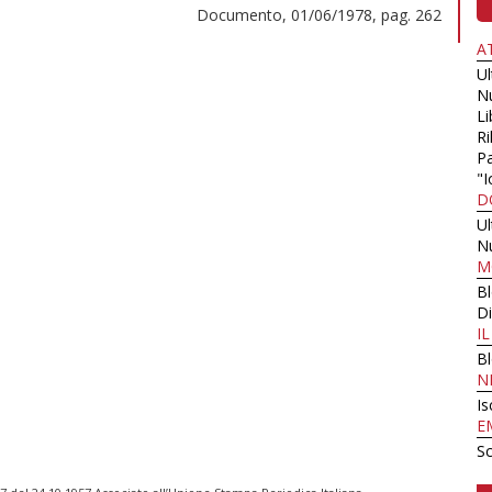
Documento, 01/06/1978, pag. 262
A
U
N
Li
Ri
Pa
"I
D
U
N
M
B
Di
I
B
N
Is
E
Sc