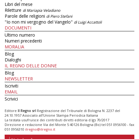
Libri del mese
Riletture
di Mariapia Veladiano
Parole delle religioni
di Piero Stefani
"Io non mi vergogno del Vangelo"
di Luigi Accattoli
DOCUMENTI
Ultimo numero
Numeri precedenti
MORALIA
Blog
Dialoghi
IL REGNO DELLE DONNE
Blog
NEWSLETTER
Iscriviti
EMAIL
Scrivici
Editore
Il Regno srl
Registrazione del Tribunale di Bologna N. 2237 del
24.10.1957 Associato all’Unione Stampa Periodica Italiana
La testata usufruisce dei contributi diretti editoria d.lgs 70/2017
Direzione e redazione Via del Monte 5 40126 Bologna (Bo) tel 051 0956100 - fax
051 0956310
ilregno@ilregno.it