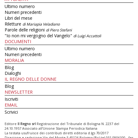
Ultimo numero
Numeri precedenti
Libri del mese
Riletture
di Mariapia Veladiano
Parole delle religioni
di Piero Stefani
"Io non mi vergogno del Vangelo"
di Luigi Accattoli
DOCUMENTI
Ultimo numero
Numeri precedenti
MORALIA
Blog
Dialoghi
IL REGNO DELLE DONNE
Blog
NEWSLETTER
Iscriviti
EMAIL
Scrivici
Editore
Il Regno srl
Registrazione del Tribunale di Bologna N. 2237 del
24.10.1957 Associato all’Unione Stampa Periodica Italiana
La testata usufruisce dei contributi diretti editoria d.lgs 70/2017
Direzione e redazione Via del Monte 5 40126 Bologna (Bo) tel 051 0956100 - fax