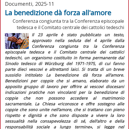
Documenti, 2025-11
La benedizione dà forza all'amore
Conferenza congiunta tra la Conferenza episcopale
tedesca e il Comitato centrale dei cattolici tedeschi
Il 23 aprile è stato pubblicato un testo,
approvato nella seduta del 4 aprile dalla
Conferenza congiunta tra la Conferenza
episcopale tedesca e il Comitato centrale dei cattolici
tedeschi, un organismo costituito in forma permanente dal
Sinodo tedesco di Würzburg del 1971-1975, di cui fanno
parte dieci vescovi e altrettanti laici. Si tratta di un breve
sussidio intitolato
La benedizione dà forza all’amore.
Benedizioni per coppie che si amano
, elaborato da un
apposito gruppo di lavoro per offrire ai vescovi diocesani
indicazioni pratiche non vincolanti per la benedizione di
coppie che non possono accedere al matrimonio
sacramentale. La Chiesa
«riconosce e offre sostegno alle
coppie che sono unite nell’amore, che si trattano con pieno
rispetto e dignità e che sono disposte a vivere la loro
sessualità nella consapevolezza di sé, dell’altro e della
responsabilità sociale a lungo termine»
, si legge nel