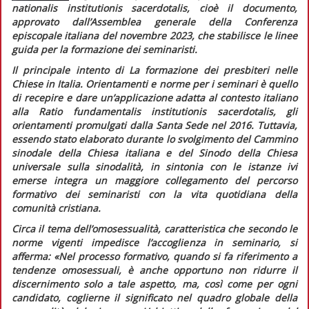
nationalis institutionis sacerdotalis,
cioè il documento,
approvato dall’Assemblea generale della Conferenza
episcopale italiana del novembre 2023, che stabilisce le linee
guida per la formazione dei seminaristi.
Il principale intento di
La formazione dei presbiteri nelle
Chiese in Italia.
Orientamenti e norme per i seminari
è quello
di recepire e dare un’applicazione adatta al contesto italiano
alla
Ratio fundamentalis institutionis sacerdotalis,
gli
orientamenti promulgati dalla Santa Sede nel 2016. Tuttavia,
essendo stato elaborato durante lo svolgimento del Cammino
sinodale della Chiesa italiana e del Sinodo della Chiesa
universale sulla sinodalità, in sintonia con le istanze ivi
emerse integra un maggiore collegamento del percorso
formativo dei seminaristi con la vita quotidiana della
comunità cristiana.
Circa il tema dell’omosessualità, caratteristica che secondo le
norme vigenti impedisce l’accoglienza in seminario, si
afferma:
«Nel processo formativo, quando si fa riferimento a
tendenze omosessuali, è anche opportuno non ridurre il
discernimento solo a tale aspetto, ma, così come per ogni
candidato, coglierne il significato nel quadro globale della