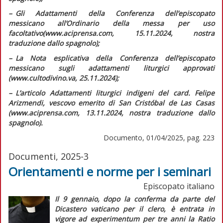
–
G
li
Adattamenti della Conferenza dell’episcopato
messicano all’Ordinario della messa per uso
facoltativo
(www.aciprensa.com, 15.11.2024, nostra
traduzione dallo spagnolo);
–
L
a Nota esplicativa della Conferenza dell’episcopato
messicano sugli adattamenti liturgici approvati
(www.cultodivino.va, 25.11.2024);
–
L
’articolo
Adattamenti liturgici indigeni
del card. Felipe
Arizmendi, vescovo emerito di San Cristóbal de Las Casas
(www.aciprensa.com, 13.11.2024, nostra traduzione dallo
spagnolo).
Documento, 01/04/2025, pag. 223
Documenti, 2025-3
Orientamenti e norme per i seminari
Episcopato italiano
Il 9 gennaio, dopo la conferma da parte del
Dicastero vaticano per il clero, è entrata in
vigore
ad experimentum
per tre anni la
Ratio