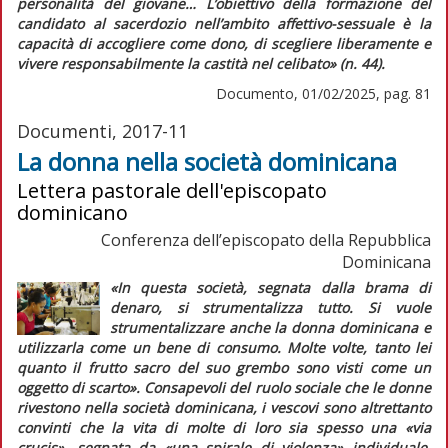
personalità del giovane…
L’obiettivo della formazione del
candidato al sacerdozio nell’ambito affettivo-sessuale è la
capacità di accogliere come dono, di scegliere liberamente e
vivere responsabilmente la castità nel celibato»
(n. 44).
Documento, 01/02/2025, pag. 81
Documenti, 2017-11
La donna nella società dominicana
Lettera pastorale dell'episcopato
dominicano
Conferenza dell’episcopato della Repubblica
Dominicana
«In questa società, segnata dalla brama di
denaro, si strumentalizza tutto. Si vuole
strumentalizzare anche la donna dominicana e
utilizzarla come un bene di consumo. Molte volte, tanto lei
quanto il frutto sacro del suo grembo sono visti come un
oggetto di scarto»
. Consapevoli del ruolo sociale che le donne
rivestono nella società dominicana, i vescovi sono altrettanto
convinti che la vita di molte di loro sia spesso una
«via
crucis»
, segnata da
«una spirale di violenza»
individuale,