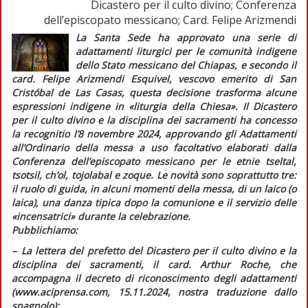
Dicastero per il culto divino; Conferenza
dell’episcopato messicano; Card. Felipe Arizmendi
La Santa Sede ha approvato una serie di
adattamenti liturgici per le comunità indigene
dello Stato messicano del Chiapas, e secondo il
card. Felipe Arizmendi Esquivel, vescovo emerito di San
Cristóbal de Las Casas, questa decisione trasforma alcune
espressioni indigene in
«liturgia della Chiesa»
. Il Dicastero
per il culto divino e la disciplina dei sacramenti ha concesso
la
recognitio
l’8 novembre 2024, approvando gli
Adattamenti
all’Ordinario della messa a uso facoltativo
elaborati dalla
Conferenza dell’episcopato messicano per le etnie
tseltal,
tsotsil, ch’ol, tojolabal
e
zoque
. Le novità sono soprattutto tre:
il ruolo di guida, in alcuni momenti della messa, di un laico (o
laica), una danza tipica dopo la comunione e il servizio delle
«incensatrici» durante la celebrazione.
Pubblichiamo:
–
L
a lettera del prefetto del Dicastero per il culto divino e la
disciplina dei sacramenti, il card. Arthur Roche, che
accompagna il decreto di riconoscimento degli adattamenti
(www.aciprensa.com, 15.11.2024, nostra traduzione dallo
spagnolo);