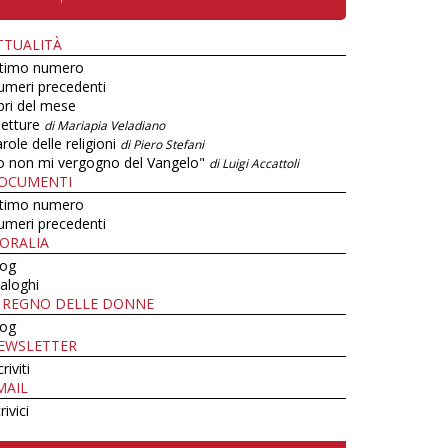
TTUALITÀ
ltimo numero
umeri precedenti
bri del mese
letture
di Mariapia Veladiano
role delle religioni
di Piero Stefani
o non mi vergogno del Vangelo"
di Luigi Accattoli
OCUMENTI
ltimo numero
umeri precedenti
ORALIA
log
aloghi
L REGNO DELLE DONNE
log
EWSLETTER
criviti
MAIL
rivici