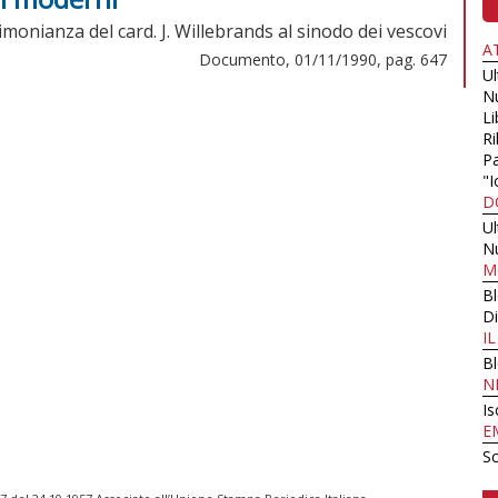
imonianza del card. J. Willebrands al sinodo dei vescovi
A
Documento, 01/11/1990, pag. 647
U
N
Li
Ri
Pa
"I
D
U
N
M
B
Di
I
B
N
Is
E
Sc