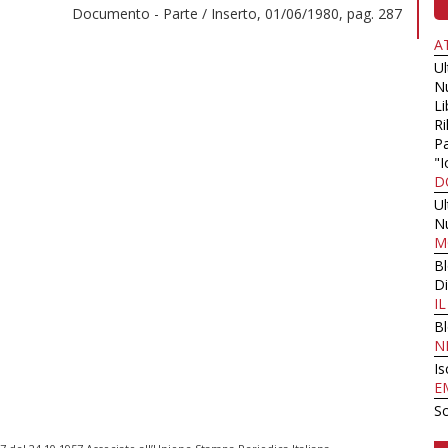
Documento - Parte / Inserto, 01/06/1980, pag. 287
A
U
N
Li
Ri
Pa
"I
D
U
N
M
B
Di
I
B
N
Is
E
Sc