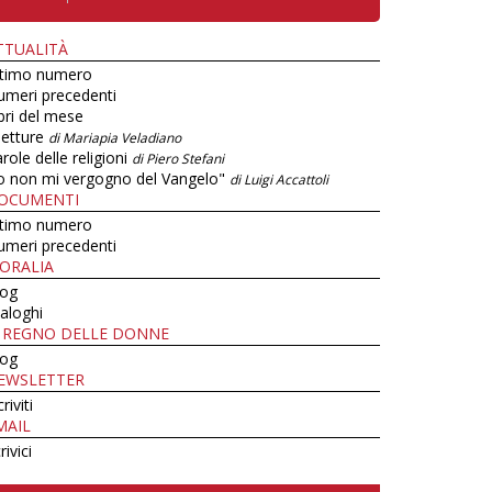
TTUALITÀ
ltimo numero
umeri precedenti
bri del mese
letture
di Mariapia Veladiano
role delle religioni
di Piero Stefani
o non mi vergogno del Vangelo"
di Luigi Accattoli
OCUMENTI
ltimo numero
umeri precedenti
ORALIA
log
aloghi
L REGNO DELLE DONNE
log
EWSLETTER
criviti
MAIL
rivici