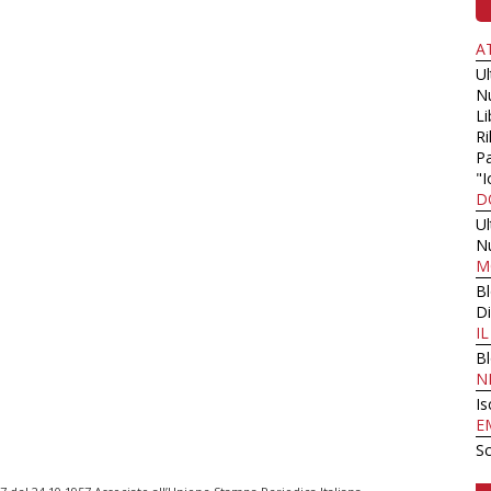
A
U
N
Li
Ri
Pa
"I
D
U
N
M
B
Di
I
B
N
Is
E
Sc