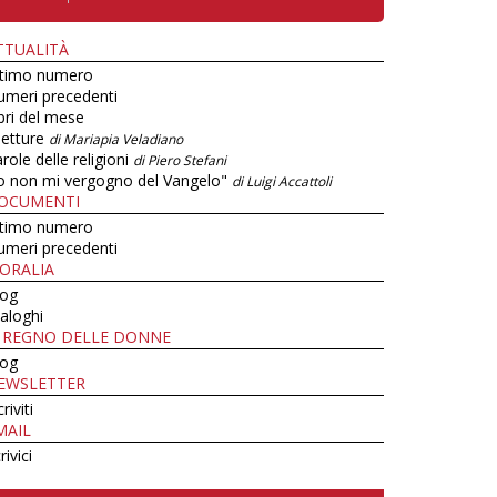
TTUALITÀ
ltimo numero
umeri precedenti
bri del mese
letture
di Mariapia Veladiano
role delle religioni
di Piero Stefani
o non mi vergogno del Vangelo"
di Luigi Accattoli
OCUMENTI
ltimo numero
umeri precedenti
ORALIA
log
aloghi
L REGNO DELLE DONNE
log
EWSLETTER
criviti
MAIL
rivici