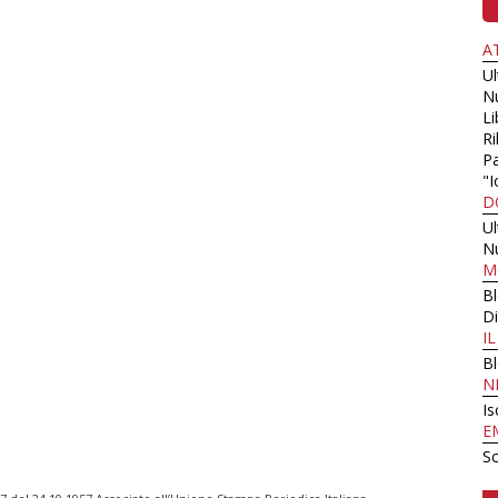
A
U
N
Li
Ri
Pa
"I
D
U
N
M
B
Di
I
B
N
Is
E
Sc