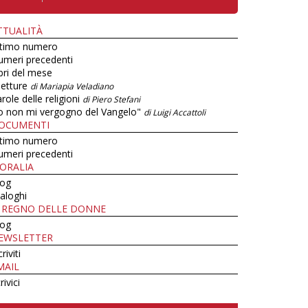
TTUALITÀ
ltimo numero
umeri precedenti
bri del mese
letture
di Mariapia Veladiano
role delle religioni
di Piero Stefani
o non mi vergogno del Vangelo"
di Luigi Accattoli
OCUMENTI
ltimo numero
umeri precedenti
ORALIA
log
aloghi
L REGNO DELLE DONNE
log
EWSLETTER
criviti
MAIL
rivici