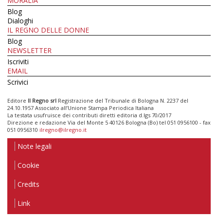
MORALIA
Blog
Dialoghi
IL REGNO DELLE DONNE
Blog
NEWSLETTER
Iscriviti
EMAIL
Scrivici
Editore
Il Regno srl
Registrazione del Tribunale di Bologna N. 2237 del
24.10.1957 Associato all’Unione Stampa Periodica Italiana
La testata usufruisce dei contributi diretti editoria d.lgs 70/2017
Direzione e redazione Via del Monte 5 40126 Bologna (Bo) tel 051 0956100 - fax
051 0956310
ilregno@ilregno.it
Note legali
Cookie
Credits
Link