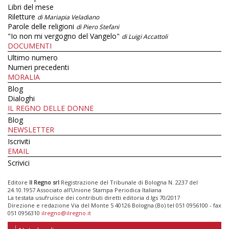
Libri del mese
Riletture
di Mariapia Veladiano
Parole delle religioni
di Piero Stefani
"Io non mi vergogno del Vangelo"
di Luigi Accattoli
DOCUMENTI
Ultimo numero
Numeri precedenti
MORALIA
Blog
Dialoghi
IL REGNO DELLE DONNE
Blog
NEWSLETTER
Iscriviti
EMAIL
Scrivici
Editore
Il Regno srl
Registrazione del Tribunale di Bologna N. 2237 del
24.10.1957 Associato all’Unione Stampa Periodica Italiana
La testata usufruisce dei contributi diretti editoria d.lgs 70/2017
Direzione e redazione Via del Monte 5 40126 Bologna (Bo) tel 051 0956100 - fax
051 0956310
ilregno@ilregno.it