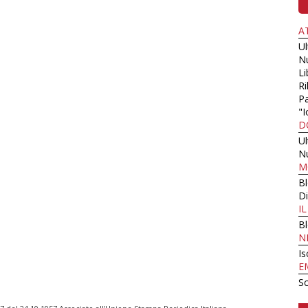
A
U
N
Li
Ri
Pa
"I
D
U
N
M
B
Di
I
B
N
Is
E
Sc