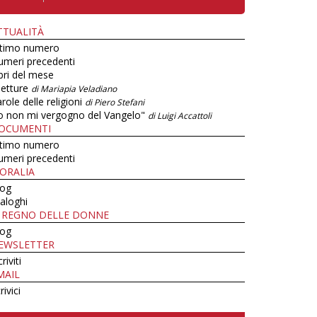
TTUALITÀ
ltimo numero
umeri precedenti
bri del mese
letture
di Mariapia Veladiano
role delle religioni
di Piero Stefani
o non mi vergogno del Vangelo"
di Luigi Accattoli
OCUMENTI
ltimo numero
umeri precedenti
ORALIA
log
aloghi
L REGNO DELLE DONNE
log
EWSLETTER
criviti
MAIL
rivici