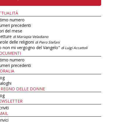
TTUALITÀ
ltimo numero
umeri precedenti
bri del mese
letture
di Mariapia Veladiano
role delle religioni
di Piero Stefani
o non mi vergogno del Vangelo"
di Luigi Accattoli
OCUMENTI
ltimo numero
umeri precedenti
ORALIA
log
aloghi
L REGNO DELLE DONNE
log
EWSLETTER
criviti
MAIL
rivici