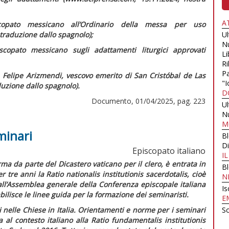
A
scopato messicano all’Ordinario della messa per uso
traduzione dallo spagnolo);
U
N
scopato messicano sugli adattamenti liturgici approvati
Li
Ri
Pa
 Felipe Arizmendi, vescovo emerito di San Cristóbal de Las
"I
uzione dallo spagnolo).
D
Documento, 01/04/2025, pag. 223
U
N
M
minari
B
Di
Episcopato italiano
I
ma da parte del Dicastero vaticano per il clero, è entrata in
B
er tre anni la
Ratio nationalis institutionis sacerdotalis,
cioè
N
ll’Assemblea generale della Conferenza episcopale italiana
Is
ilisce le linee guida per la formazione dei seminaristi.
E
nelle Chiese in Italia.
Orientamenti e norme per i seminari
Sc
 al contesto italiano alla
Ratio fundamentalis institutionis