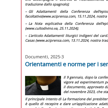
traduzione dallo spagnolo);
–
G
li
Adattamenti della Conferenza dell’epi
facoltativo
(www.aciprensa.com, 15.11.2024, nostra 
–
L
a Nota esplicativa della Conferenza dell’epi
(www.cultodivino.va, 25.11.2024);
–
L
’articolo
Adattamenti liturgici indigeni
del card.
Casas (www.aciprensa.com, 13.11.2024, nostra trad
Documenti, 2025-3
Orientamenti e norme per i se
Il 9 gennaio, dopo la confer
vigore
ad experimentum
p
il documento, approvato da
del novembre 2023, che stab
Il principale intento di
La formazione dei presbiteri 
è quello di recepire e dare un’applicazione adatta