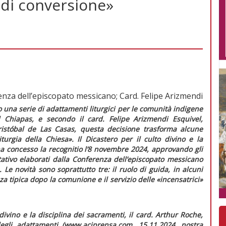
 di conversione»
renza dell’episcopato messicano; Card. Felipe Arizmendi
una serie di adattamenti liturgici per le comunità indigene
 Chiapas, e secondo il card. Felipe Arizmendi Esquivel,
istóbal de Las Casas, questa decisione trasforma alcune
liturgia della Chiesa»
. Il Dicastero per il culto divino e la
ha concesso la
recognitio
l’8 novembre 2024, approvando gli
ativo
elaborati dalla Conferenza dell’episcopato messicano
. Le novità sono soprattutto tre: il ruolo di guida, in alcuni
a tipica dopo la comunione e il servizio delle «incensatrici»
 divino e la disciplina dei sacramenti, il card. Arthur Roche,
gli adattamenti (www.aciprensa.com, 15.11.2024, nostra