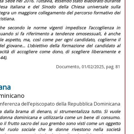
ta Sede nel 2016. Tuttavia, essendo stato elaborato durante
sa italiana e del Sinodo della Chiesa universale sulla
integra un maggiore collegamento del percorso formativo dei
istiana.
a che secondo le norme vigenti impedisce l’accoglienza in
quando si fa riferimento a tendenze omosessuali, è anche
le aspetto, ma, così come per ogni candidato, coglierne il
 del giovane…
L’obiettivo della formazione del candidato al
pacità di accogliere come dono, di scegliere liberamente e
44).
Documento, 01/02/2025, pag. 81
cana
ominicano
nferenza dell’episcopato della Repubblica Dominicana
a dalla brama di denaro, si strumentalizza tutto. Si vuole
 donna dominicana e utilizzarla come un bene di consumo.
to il frutto sacro del suo grembo sono visti come un oggetto
del ruolo sociale che le donne rivestono nella società