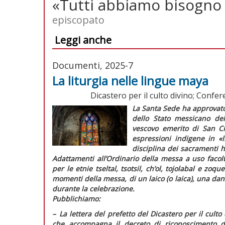
«Tutti abbiamo bisogno
episcopato
Leggi anche
Documenti, 2025-7
La liturgia nelle lingue maya
Dicastero per il culto divino; Confe
La Santa Sede ha approvato 
dello Stato messicano del
vescovo emerito di San Cr
espressioni indigene in
«
disciplina dei sacramenti 
Adattamenti all’Ordinario della messa a uso facolt
per le etnie
tseltal, tsotsil, ch’ol, tojolabal
e
zoque
momenti della messa, di un laico (o laica), una danz
durante la celebrazione.
Pubblichiamo:
–
L
a lettera del prefetto del Dicastero per il culto
che accompagna il decreto di riconoscimento de