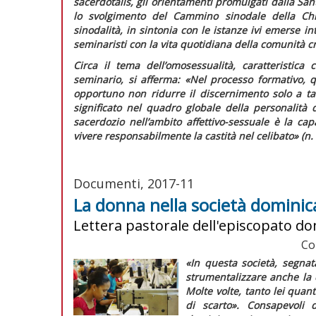
sacerdotalis,
gli orientamenti promulgati dalla San
lo svolgimento del Cammino sinodale della Chie
sinodalità, in sintonia con le istanze ivi emerse 
seminaristi con la vita quotidiana della comunità cr
Circa il tema dell’omosessualità, caratteristic
seminario, si afferma:
«Nel processo formativo, 
opportuno non ridurre il discernimento solo a ta
significato nel quadro globale della personalità
sacerdozio nell’ambito affettivo-sessuale è la ca
vivere responsabilmente la castità nel celibato»
(n. 
Documenti, 2017-11
La donna nella società domini
Lettera pastorale dell'episcopato d
Co
«In questa società, segnat
strumentalizzare anche la
Molte volte, tanto lei quan
di scarto»
. Consapevoli 