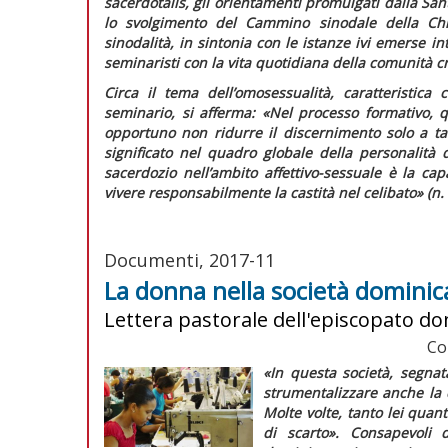
sacerdotalis,
gli orientamenti promulgati dalla San
lo svolgimento del Cammino sinodale della Chie
sinodalità, in sintonia con le istanze ivi emerse 
seminaristi con la vita quotidiana della comunità cr
Circa il tema dell’omosessualità, caratteristic
seminario, si afferma:
«Nel processo formativo, 
opportuno non ridurre il discernimento solo a ta
significato nel quadro globale della personalità
sacerdozio nell’ambito affettivo-sessuale è la ca
vivere responsabilmente la castità nel celibato»
(n. 
Documenti, 2017-11
La donna nella società domini
Lettera pastorale dell'episcopato d
Co
«In questa società, segnat
strumentalizzare anche la
Molte volte, tanto lei quan
di scarto»
. Consapevoli 