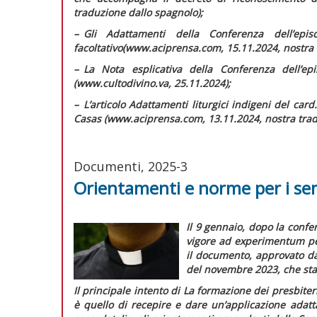
traduzione dallo spagnolo);
–
G
li
Adattamenti della Conferenza dell’epi
facoltativo
(www.aciprensa.com, 15.11.2024, nostra 
–
L
a Nota esplicativa della Conferenza dell’epi
(www.cultodivino.va, 25.11.2024);
–
L
’articolo
Adattamenti liturgici indigeni
del card.
Casas (www.aciprensa.com, 13.11.2024, nostra trad
Documenti, 2025-3
Orientamenti e norme per i se
Il 9 gennaio, dopo la confer
vigore
ad experimentum
p
il documento, approvato da
del novembre 2023, che stab
Il principale intento di
La formazione dei presbiteri 
è quello di recepire e dare un’applicazione adatta