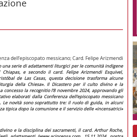
azione
renza dell’episcopato messicano; Card. Felipe Arizmendi
una serie di adattamenti liturgici per le comunità indigene
 Chiapas, e secondo il card. Felipe Arizmendi Esquivel,
istóbal de Las Casas, questa decisione trasforma alcune
liturgia della Chiesa»
. Il Dicastero per il culto divino e la
ha concesso la
recognitio
l’8 novembre 2024, approvando gli
ativo
elaborati dalla Conferenza dell’episcopato messicano
. Le novità sono soprattutto tre: il ruolo di guida, in alcuni
a tipica dopo la comunione e il servizio delle «incensatrici»
 divino e la disciplina dei sacramenti, il card. Arthur Roche,
gli adattamenti (www.aciprensa.com, 15.11.2024, nostra