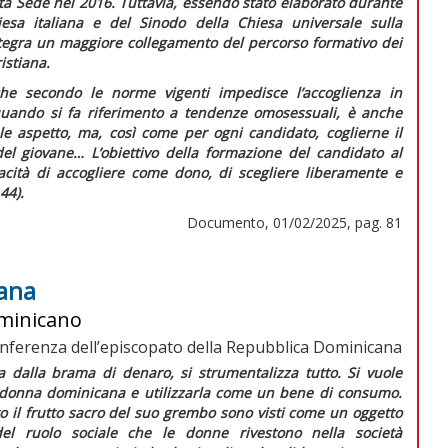
ta Sede nel 2016. Tuttavia, essendo stato elaborato durante
sa italiana e del Sinodo della Chiesa universale sulla
integra un maggiore collegamento del percorso formativo dei
istiana.
a che secondo le norme vigenti impedisce l’accoglienza in
quando si fa riferimento a tendenze omosessuali, è anche
le aspetto, ma, così come per ogni candidato, coglierne il
 del giovane…
L’obiettivo della formazione del candidato al
pacità di accogliere come dono, di scegliere liberamente e
44).
Documento, 01/02/2025, pag. 81
cana
ominicano
nferenza dell’episcopato della Repubblica Dominicana
a dalla brama di denaro, si strumentalizza tutto. Si vuole
 donna dominicana e utilizzarla come un bene di consumo.
to il frutto sacro del suo grembo sono visti come un oggetto
del ruolo sociale che le donne rivestono nella società