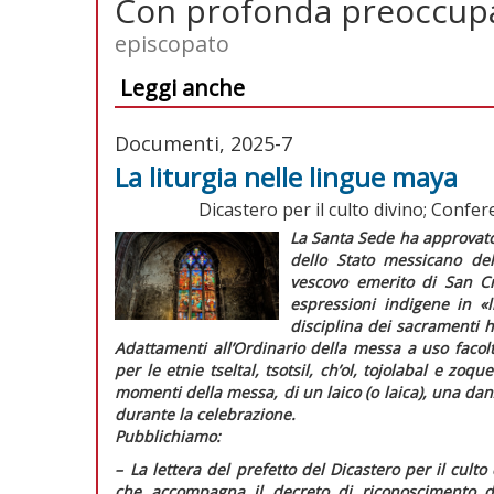
Con profonda preoccup
episcopato
Leggi anche
Documenti, 2025-7
La liturgia nelle lingue maya
Dicastero per il culto divino; Confe
La Santa Sede ha approvato 
dello Stato messicano del
vescovo emerito di San Cr
espressioni indigene in
«
disciplina dei sacramenti 
Adattamenti all’Ordinario della messa a uso facolt
per le etnie
tseltal, tsotsil, ch’ol, tojolabal
e
zoque
momenti della messa, di un laico (o laica), una danz
durante la celebrazione.
Pubblichiamo:
–
L
a lettera del prefetto del Dicastero per il culto
che accompagna il decreto di riconoscimento de