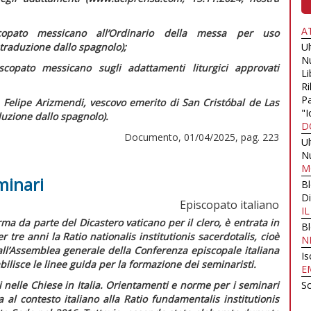
A
scopato messicano all’Ordinario della messa per uso
traduzione dallo spagnolo);
U
N
scopato messicano sugli adattamenti liturgici approvati
Li
Ri
Pa
 Felipe Arizmendi, vescovo emerito di San Cristóbal de Las
"I
uzione dallo spagnolo).
D
Documento, 01/04/2025, pag. 223
U
N
M
minari
B
Di
Episcopato italiano
I
ma da parte del Dicastero vaticano per il clero, è entrata in
B
er tre anni la
Ratio nationalis institutionis sacerdotalis,
cioè
N
ll’Assemblea generale della Conferenza episcopale italiana
Is
ilisce le linee guida per la formazione dei seminaristi.
E
nelle Chiese in Italia.
Orientamenti e norme per i seminari
Sc
 al contesto italiano alla
Ratio fundamentalis institutionis