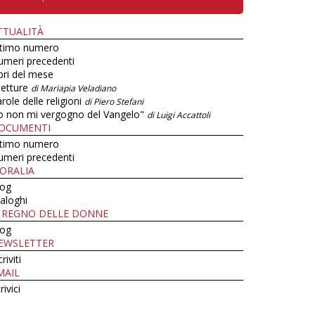
TTUALITÀ
ltimo numero
umeri precedenti
bri del mese
letture
di Mariapia Veladiano
role delle religioni
di Piero Stefani
o non mi vergogno del Vangelo"
di Luigi Accattoli
OCUMENTI
ltimo numero
umeri precedenti
ORALIA
log
aloghi
L REGNO DELLE DONNE
log
EWSLETTER
criviti
MAIL
rivici