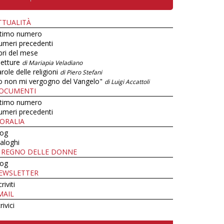
TTUALITÀ
ltimo numero
umeri precedenti
bri del mese
letture
di Mariapia Veladiano
role delle religioni
di Piero Stefani
o non mi vergogno del Vangelo"
di Luigi Accattoli
OCUMENTI
ltimo numero
umeri precedenti
ORALIA
log
aloghi
L REGNO DELLE DONNE
log
EWSLETTER
criviti
MAIL
rivici