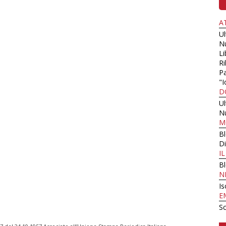
A
U
N
Li
Ri
Pa
"I
D
U
N
M
B
Di
I
B
N
Is
E
Sc