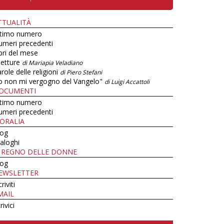
TTUALITÀ
ltimo numero
umeri precedenti
bri del mese
letture
di Mariapia Veladiano
role delle religioni
di Piero Stefani
o non mi vergogno del Vangelo"
di Luigi Accattoli
OCUMENTI
ltimo numero
umeri precedenti
ORALIA
log
aloghi
L REGNO DELLE DONNE
log
EWSLETTER
criviti
MAIL
rivici