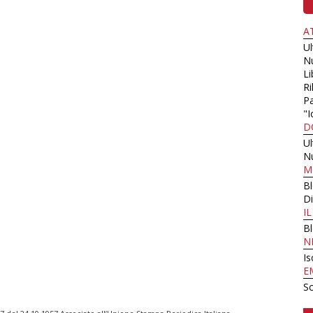
A
U
N
Li
Ri
Pa
"I
D
U
N
M
B
Di
I
B
N
Is
E
Sc