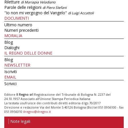
Riletture
di Mariapia Veladiano
Parole delle religioni
di Piero Stefani
"Io non mi vergogno del Vangelo"
di Luigi Accattoli
DOCUMENTI
Ultimo numero
Numeri precedenti
MORALIA
Blog
Dialoghi
IL REGNO DELLE DONNE
Blog
NEWSLETTER
Iscriviti
EMAIL
Scrivici
Editore
Il Regno srl
Registrazione del Tribunale di Bologna N. 2237 del
24.10.1957 Associato all’Unione Stampa Periodica Italiana
La testata usufruisce dei contributi diretti editoria d.lgs 70/2017
Direzione e redazione Via del Monte 5 40126 Bologna (Bo) tel 051 0956100 - fax
051 0956310
ilregno@ilregno.it
Note legali