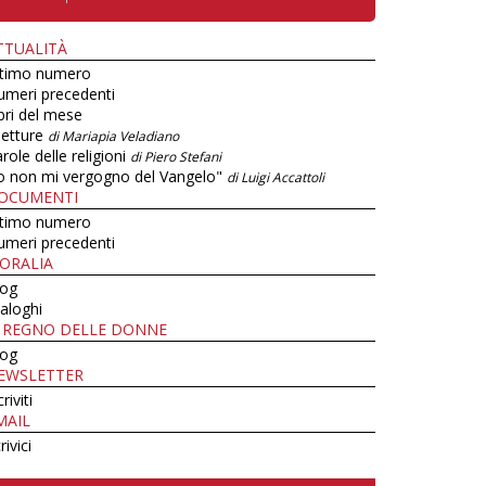
TTUALITÀ
ltimo numero
umeri precedenti
bri del mese
letture
di Mariapia Veladiano
role delle religioni
di Piero Stefani
o non mi vergogno del Vangelo"
di Luigi Accattoli
OCUMENTI
ltimo numero
umeri precedenti
ORALIA
log
aloghi
L REGNO DELLE DONNE
log
EWSLETTER
criviti
MAIL
rivici