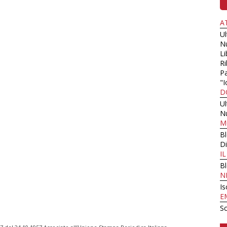
A
U
N
Li
Ri
Pa
"I
D
U
N
M
B
Di
I
B
N
Is
E
Sc