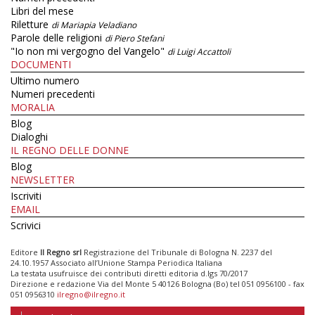
Libri del mese
Riletture
di Mariapia Veladiano
Parole delle religioni
di Piero Stefani
"Io non mi vergogno del Vangelo"
di Luigi Accattoli
DOCUMENTI
Ultimo numero
Numeri precedenti
MORALIA
Blog
Dialoghi
IL REGNO DELLE DONNE
Blog
NEWSLETTER
Iscriviti
EMAIL
Scrivici
Editore
Il Regno srl
Registrazione del Tribunale di Bologna N. 2237 del
24.10.1957 Associato all’Unione Stampa Periodica Italiana
La testata usufruisce dei contributi diretti editoria d.lgs 70/2017
Direzione e redazione Via del Monte 5 40126 Bologna (Bo) tel 051 0956100 - fax
051 0956310
ilregno@ilregno.it