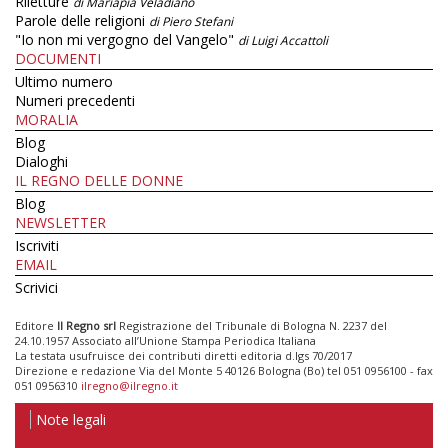
Riletture
di Mariapia Veladiano
Parole delle religioni
di Piero Stefani
"Io non mi vergogno del Vangelo"
di Luigi Accattoli
DOCUMENTI
Ultimo numero
Numeri precedenti
MORALIA
Blog
Dialoghi
IL REGNO DELLE DONNE
Blog
NEWSLETTER
Iscriviti
EMAIL
Scrivici
Editore
Il Regno srl
Registrazione del Tribunale di Bologna N. 2237 del
24.10.1957 Associato all’Unione Stampa Periodica Italiana
La testata usufruisce dei contributi diretti editoria d.lgs 70/2017
Direzione e redazione Via del Monte 5 40126 Bologna (Bo) tel 051 0956100 - fax
051 0956310
ilregno@ilregno.it
Note legali