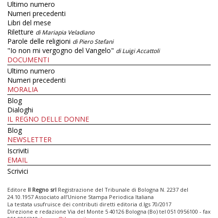
Ultimo numero
Numeri precedenti
Libri del mese
Riletture
di Mariapia Veladiano
Parole delle religioni
di Piero Stefani
"Io non mi vergogno del Vangelo"
di Luigi Accattoli
DOCUMENTI
Ultimo numero
Numeri precedenti
MORALIA
Blog
Dialoghi
IL REGNO DELLE DONNE
Blog
NEWSLETTER
Iscriviti
EMAIL
Scrivici
Editore
Il Regno srl
Registrazione del Tribunale di Bologna N. 2237 del
24.10.1957 Associato all’Unione Stampa Periodica Italiana
La testata usufruisce dei contributi diretti editoria d.lgs 70/2017
Direzione e redazione Via del Monte 5 40126 Bologna (Bo) tel 051 0956100 - fax