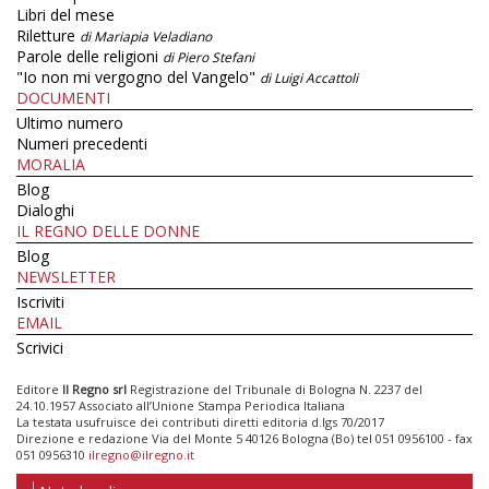
Libri del mese
Riletture
di Mariapia Veladiano
Parole delle religioni
di Piero Stefani
"Io non mi vergogno del Vangelo"
di Luigi Accattoli
DOCUMENTI
Ultimo numero
Numeri precedenti
MORALIA
Blog
Dialoghi
IL REGNO DELLE DONNE
Blog
NEWSLETTER
Iscriviti
EMAIL
Scrivici
Editore
Il Regno srl
Registrazione del Tribunale di Bologna N. 2237 del
24.10.1957 Associato all’Unione Stampa Periodica Italiana
La testata usufruisce dei contributi diretti editoria d.lgs 70/2017
Direzione e redazione Via del Monte 5 40126 Bologna (Bo) tel 051 0956100 - fax
051 0956310
ilregno@ilregno.it