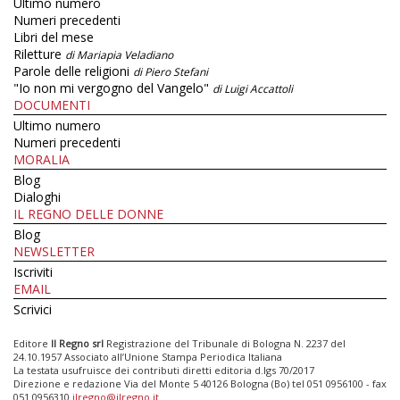
Ultimo numero
Numeri precedenti
Libri del mese
Riletture
di Mariapia Veladiano
Parole delle religioni
di Piero Stefani
"Io non mi vergogno del Vangelo"
di Luigi Accattoli
DOCUMENTI
Ultimo numero
Numeri precedenti
MORALIA
Blog
Dialoghi
IL REGNO DELLE DONNE
Blog
NEWSLETTER
Iscriviti
EMAIL
Scrivici
Editore
Il Regno srl
Registrazione del Tribunale di Bologna N. 2237 del
24.10.1957 Associato all’Unione Stampa Periodica Italiana
La testata usufruisce dei contributi diretti editoria d.lgs 70/2017
Direzione e redazione Via del Monte 5 40126 Bologna (Bo) tel 051 0956100 - fax
051 0956310
ilregno@ilregno.it