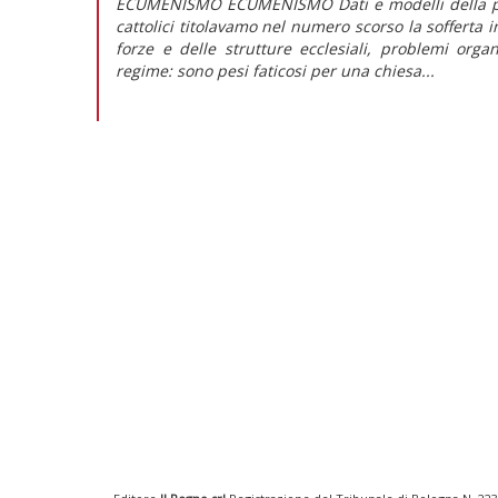
ECUMENISMO ECUMENISMO Dati e modelli della pres
cattolici titolavamo nel numero scorso la sofferta in
forze e delle strutture ecclesiali, problemi orga
regime: sono pesi faticosi per una chiesa...