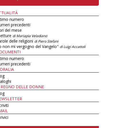
TTUALITÀ
ltimo numero
umeri precedenti
bri del mese
letture
di Mariapia Veladiano
role delle religioni
di Piero Stefani
o non mi vergogno del Vangelo"
di Luigi Accattoli
OCUMENTI
ltimo numero
umeri precedenti
ORALIA
log
aloghi
L REGNO DELLE DONNE
log
EWSLETTER
criviti
MAIL
rivici