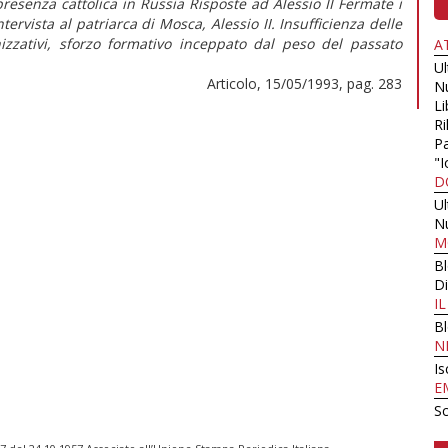
enza cattolica in Russia Risposte ad Alessio II Fermate i
tervista al patriarca di Mosca, Alessio II. Insufficienza delle
nizzativi, sforzo formativo inceppato dal peso del passato
A
U
Articolo, 15/05/1993, pag. 283
N
Li
Ri
Pa
"I
D
U
N
M
B
Di
I
B
N
Is
E
Sc