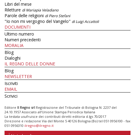
Libri del mese
Riletture
di Mariapia Veladiano
Parole delle religioni
di Piero Stefani
"Io non mi vergogno del Vangelo"
di Luigi Accattoli
DOCUMENTI
Ultimo numero
Numeri precedenti
MORALIA
Blog
Dialoghi
IL REGNO DELLE DONNE
Blog
NEWSLETTER
Iscriviti
EMAIL
Scrivici
Editore
Il Regno srl
Registrazione del Tribunale di Bologna N. 2237 del
24.10.1957 Associato all’Unione Stampa Periodica Italiana
La testata usufruisce dei contributi diretti editoria d.lgs 70/2017
Direzione e redazione Via del Monte 5 40126 Bologna (Bo) tel 051 0956100 - fax
051 0956310
ilregno@ilregno.it